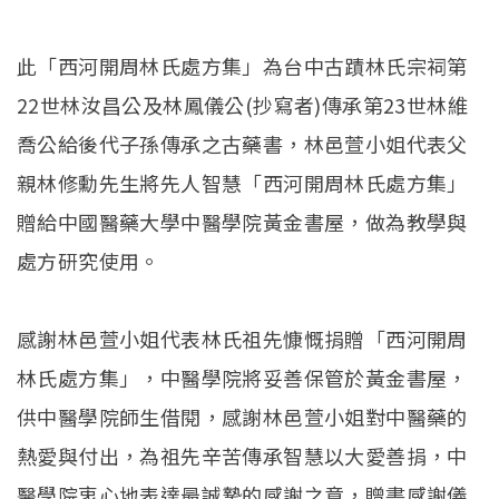
此「西河開周林氏處方集」為台中古蹟林氏宗祠第
22世林汝昌公及林鳳儀公(抄寫者)傳承第23世林維
喬公給後代子孫傳承之古藥書，林邑萱小姐代表父
親林修勳先生將先人智慧「西河開周林氏處方集」
贈給中國醫藥大學中醫學院黃金書屋，做為教學與
處方研究使用。
感謝林邑萱小姐代表林氏祖先慷慨捐贈「西河開周
林氏處方集」，中醫學院將妥善保管於黃金書屋，
供中醫學院師生借閱，感謝林邑萱小姐對中醫藥的
熱愛與付出，為祖先辛苦傳承智慧以大愛善捐，中
醫學院衷心地表達最誠摯的感謝之意，贈書感謝儀