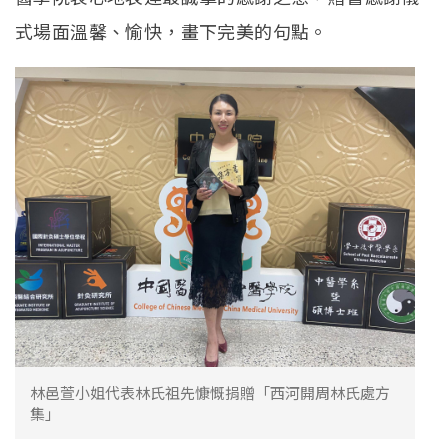
式場面溫馨、愉快，畫下完美的句點。
林邑萱小姐代表林氏祖先慷慨捐贈「西河開周林氏處方
集」