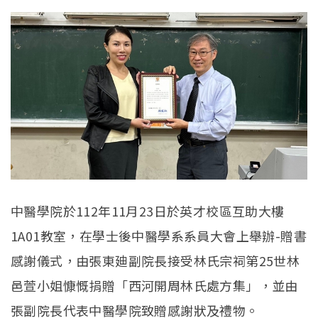
中醫學院於112年11月23日於英才校區互助大樓
1A01教室，在學士後中醫學系系員大會上舉辦-贈書
感謝儀式，由張東廸副院長接受林氏宗祠第25世林
邑萱小姐慷慨捐贈「西河開周林氏處方集」，並由
張副院長代表中醫學院致贈感謝狀及禮物。