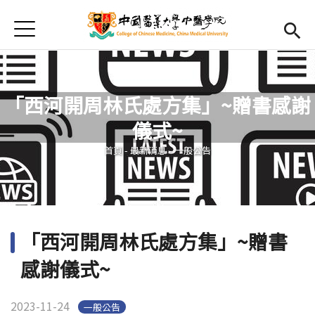
Jump to Main content
Jump to Navigation
首頁
最新消息
Open submenu (學院簡介)
學院簡介
「西河開周林氏處方集」~贈書感謝
Open submenu (院長室)
院長室
儀式~
您在這裡
教學設備
首頁
-
最新消息
-
一般公告
國際課程
活動集錦
「西河開周林氏處方集」~贈書
Open submenu (學院計畫)
學院計畫
感謝儀式~
English
Open submen
2023-11-24
一般公告