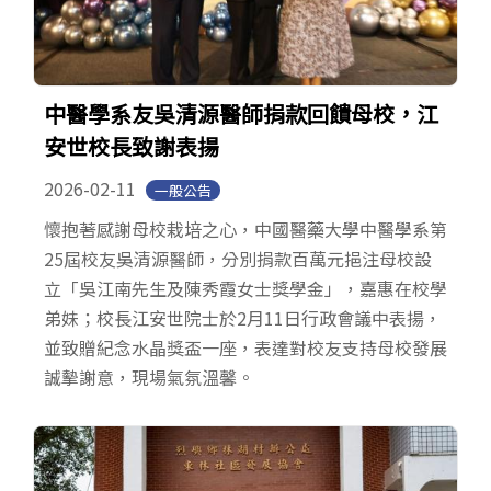
中醫學系友吳清源醫師捐款回饋母校，江
安世校長致謝表揚
2026-02-11
一般公告
懷抱著感謝母校栽培之心，中國醫藥大學中醫學系第
25屆校友吳清源醫師，分別捐款百萬元挹注母校設
立「吳江南先生及陳秀霞女士獎學金」，嘉惠在校學
弟妹；校長江安世院士於2月11日行政會議中表揚，
並致贈紀念水晶獎盃一座，表達對校友支持母校發展
誠摰謝意，現場氣氛溫馨。