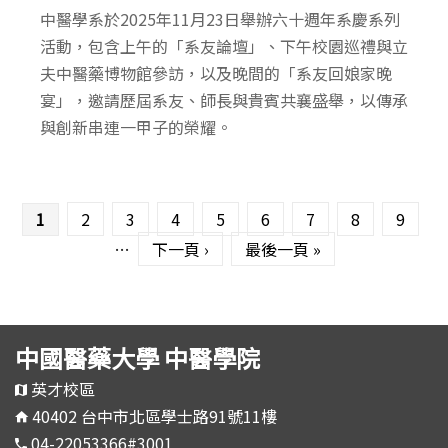
中醫學系於2025年11月23日舉辦六十週年系慶系列
活動，包含上午的「系友論壇」、下午校園巡禮與立
夫中醫藥博物館參訪，以及晚間的「系友回娘家晚
宴」，邀請歷屆系友、師長與貴賓共襄盛舉，以傳承
與創新串連一甲子的榮耀。
頁面
1
2
3
4
5
6
7
8
9
…
下一頁 ›
最後一頁 »
中國醫藥大學 中醫學院
英才校區
40402 台中市北區學士路91號11樓
04-22053366#3001