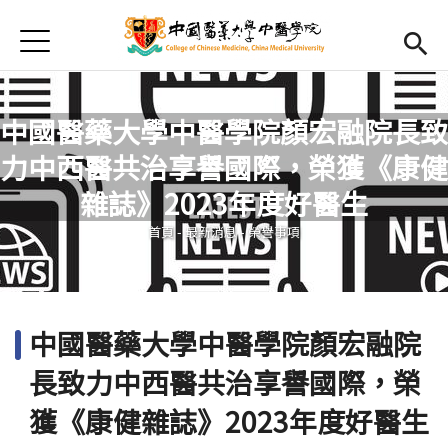
Jump to Main content
Jump to Navigation
首頁
最新消息
Open submenu (學院簡介)
學院簡介
中國醫藥大學中醫學院顏宏融院長致
力中西醫共治享譽國際，榮獲《康健
Open submenu (院長室)
院長室
您在這裡
雜誌》2023年度好醫生
教學設備
首頁
-
最新消息
-
榮譽事項
國際課程
活動集錦
中國醫藥大學中醫學院顏宏融院
Open submenu (學院計畫)
學院計畫
長致力中西醫共治享譽國際，榮
English
Open submen
獲《康健雜誌》2023年度好醫生