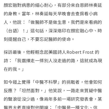
顏宏融對病患的細心耐心，有部分來自恩師林奏延
的身教。當年，林奏延每天早晚會去查房看小病
人，他說：「做醫師不是做生意，我們是來看病的
（台語）！」這句話，深深烙印在顏宏融心中、時
刻提醒自己，不要忘記醫師的使命。
採訪最後，他輕輕念起美國詩人Robert Frost 的
詩：「我選擇走一條別人沒走過的路，這就成為現
在的我。」
如今碰上覺得「中醫不科學」的挑戰者，他會如何
反應？「坦然面對，」他笑說，一路走來質疑中醫
的聲浪從沒少過，像兩年多前一場研究發表會，某
醫界大老直接對他開嗆：「中醫是一種文化、信