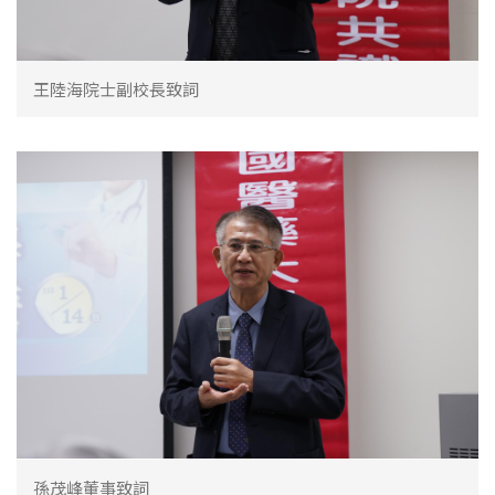
王陸海院士副校長致詞
孫茂峰董事致詞