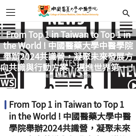
Jump to Main content
Jump to Navigation
首頁
最新消息
From Top 1 in Taiwan to Top 1 in
Open submenu (學院簡介)
學院簡介
the World ! 中國醫藥大學中醫學院
Open submenu (院長室)
院長室
舉辦2024共識營，凝聚未來發展方
您在這裡
向共識與行動方案、邁進世界第一！
教學設備
首頁
-
最新消息
-
一般公告
國際課程
活動集錦
From Top 1 in Taiwan to Top 1
Open submenu (學院計畫)
學院計畫
in the World ! 中國醫藥大學中醫
English
Open submen
學院舉辦2024共識營，凝聚未來