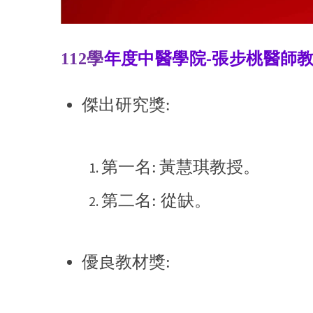
112
學
年度中醫學院-張步桃醫師
傑出研究獎
:
第一名:
黃慧琪教授
。
第二名: 從缺。
優良教材獎: